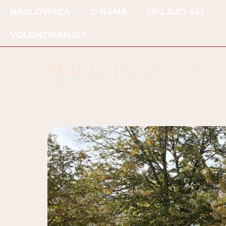
NASLOVNICA
O NAMA
UKLJUČI SE!
VOLONTIRANJE?
Mali dio jučerašnje volo
u krvi”