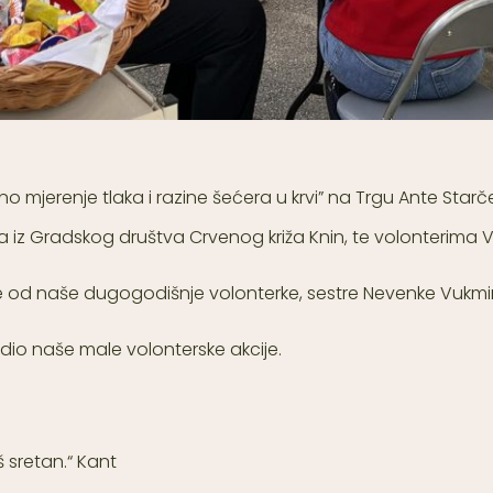
tno mjerenje tlaka i razine šećera u krvi” na Trgu Ante Star
iz Gradskog društva Crvenog križa Knin, te volonterima V.
avjete od naše dugogodišnje volonterke, sestre Nevenke Vukmir
 dio naše male volonterske akcije.
 sretan.“ Kant