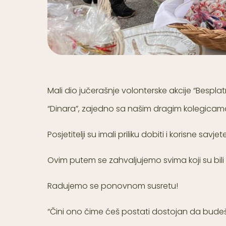
Mali dio jučerašnje volonterske akcije “Bespla
“Dinara”, zajedno sa našim dragim kolegicama 
Posjetitelji su imali priliku dobiti i korisne s
Ovim putem se zahvaljujemo svima koji su bili
Radujemo se ponovnom susretu!
“Čini ono čime ćeš postati dostojan da budeš