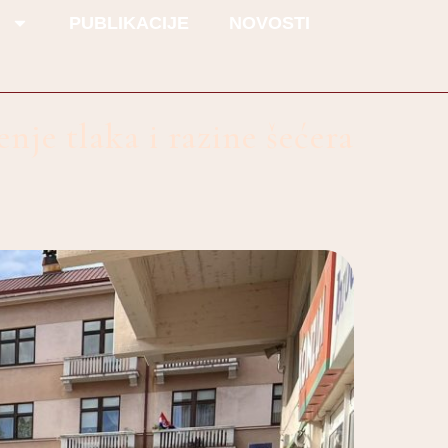
I
PUBLIKACIJE
NOVOSTI
nje tlaka i razine šećera