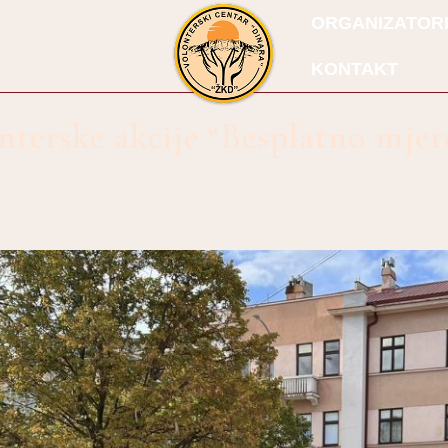
ORGANIZATOR
KONTAKT
nterske akcije “Besplatno mjere