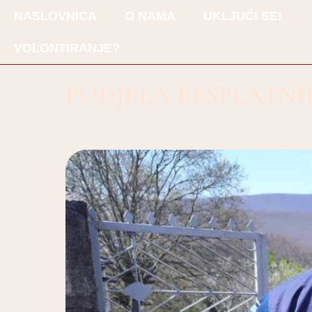
NASLOVNICA
O NAMA
UKLJUČI SE!
VOLONTIRANJE?
PODJELA BESPLATNI