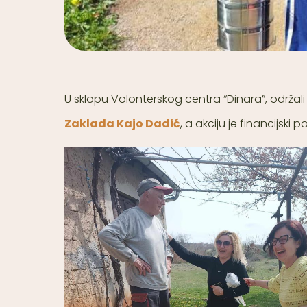
U sklopu Volonterskog centra “Dinara”, održali
Zaklada Kajo Dadić
, a akciju je financijski