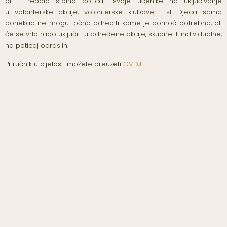
bi i trebala stalno poticati svoje učenike na uključivanje
u volonterske akcije, volonterske klubove i sl. Djeca sama
ponekad ne mogu točno odrediti kome je pomoć potrebna, ali
će se vrlo rado uključiti u određene akcije, skupne ili individualne,
na poticaj odraslih.
Priručnik u cijelosti možete preuzeti
OVDJE
.